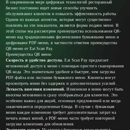
В современном мире цифровых технологий ресторанный
бизнес постоянно ищет новые способы улучшить
обслуживание клиентов и повысить эффективность работы.
Одним из важных аспектов, которые могут существенно
повлиять на эти показатели, является форма подачи меню. В
этой статье мы рассмотрим преимущества использования QR-
меню над традиционными физическими бумажными меню и
цифровыми PDF-меню, в частности отметим преимущества
QR-меню от Eat Scan Pay.
Преимущества QR меню
Скорость и удобство доступа.
Eat Scan Pay предлагает
мгновенный доступ к меню с помощью простого сканирования
QR-кода. Это значительно удобнее и быстрее, чем загрузка
PDF-файла или листание бумажного меню. Клиенты могут
просмотреть меню без задержек и дополнительных усилий.
Легкость внесения изменений.
Изменения в меню могут быть
внесены мгновенно и сразу отображаться для клиентов. Это
особенно важно для акций, сезонных предложений или когда
заканчиваются определенные блюда. В случае с бумажным
меню каждое изменение требует дополнительных затрат на
печать новых копий, а PDF-меню часто требует повторной
загрузки клиентами для обновления.
Экономия затрат.
Поддержка бумажных меню является